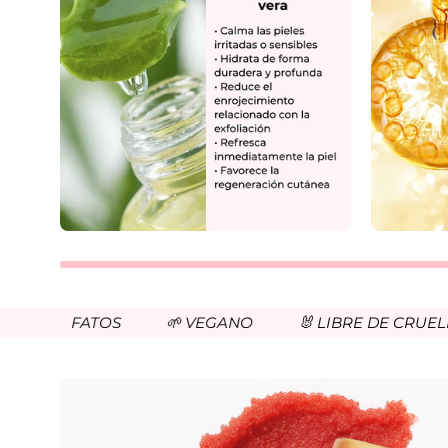
 SULFATOS
🌱 VEGANO
🐰 LIBRE DE CRUELDAD