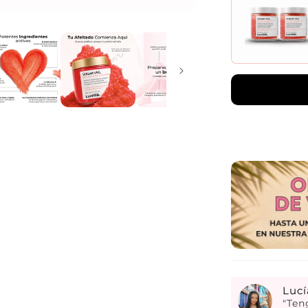
Lucí
"Ten