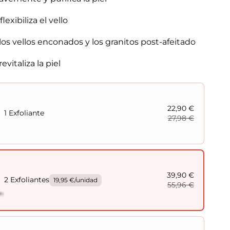
a
lexibiliza el vello
los vellos enconados y los granitos post-afeitado
evitaliza la piel
22,90 €
1 Exfoliante
27,98 €
39,90 €
2 Exfoliantes
19,95 €/unidad
55,96 €