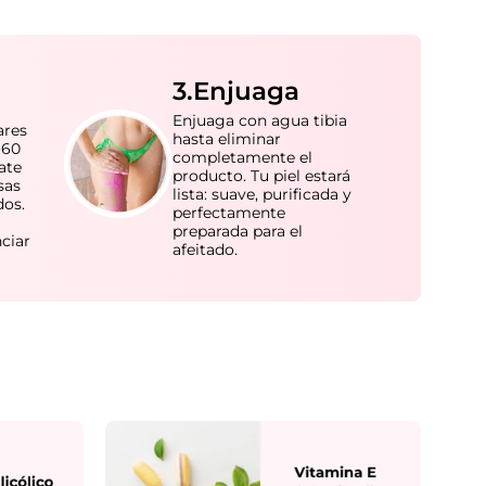
3.Enjuaga
Enjuaga con agua tibia
ares
hasta eliminar
 60
completamente el
ate
producto. Tu piel estará
sas
lista: suave, purificada y
dos.
perfectamente
preparada para el
nciar
afeitado.