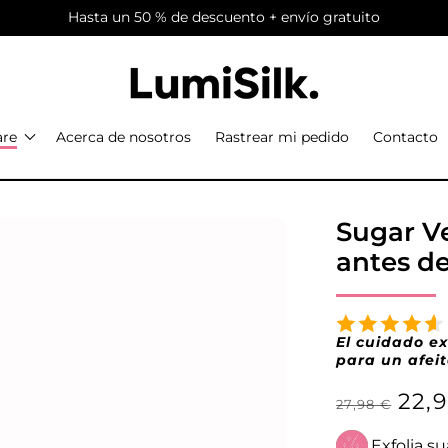
Hasta un 50 % de descuento + envío gratuito
are
Acerca de nosotros
Rastrear mi pedido
Contacto
Sugar Ve
antes de
El cuidado ex
para un afei
Precio
Prec
22,
27,98 €
habitual
de
Exfolia su