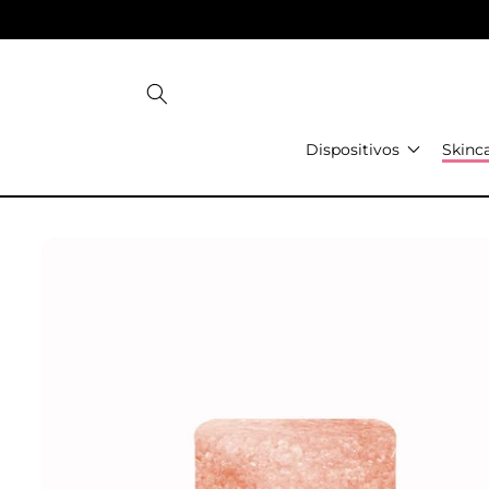
Ir
directamente
al contenido
Dispositivos
Skinc
Ir
directamente
a la
información
del producto