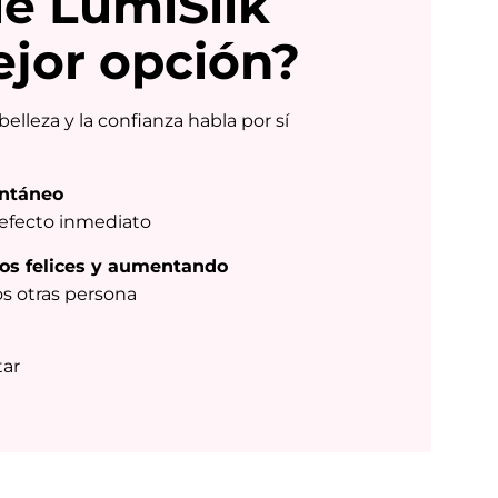
é LumiSilk
ejor opción?
belleza y la confianza habla por sí
antáneo
efecto inmediato
os felices y aumentando
s otras persona
tar