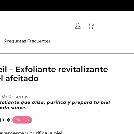
Iniciar
Carrito
sesión
Preguntas Frecuentes
il – Exfoliante revitalizante
l afeitado
39 Reseñas
foliante que alisa, purifica y prepara tu piel
tado suave.
io
90 €
19%
HOY
avemente y purifica la piel